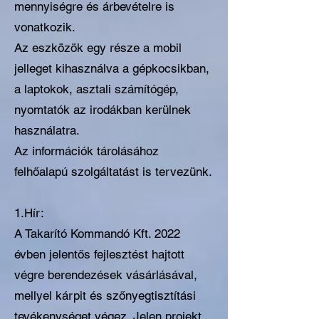
mennyiségre és árbevételre is
vonatkozik.
Az eszközök egy része a mobil
jelleget kihasználva a gépkocsikban,
a laptokok, asztali számítógép,
nyomtatók az irodákban kerülnek
használatra.
Az információk tárolásához
felhőalapú szolgáltatást is tervezünk.
1.Hír:
A Takarító Kommandó Kft. 2022
évben jelentős fejlesztést hajtott
végre berendezések vásárlásával,
mellyel kárpit és szőnyegtisztítási
tevékenységet végez. Jelen projekt