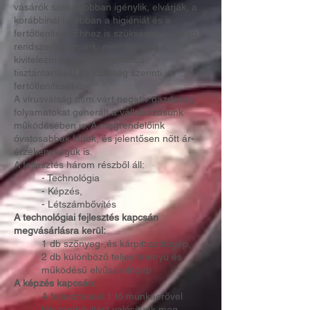
vásárók sokkal jobban igénylik, elvárják, a
korábbinál is jobban a higiéniát és a
fertőtlenítést. Ehhez is szükséges a „forgó”
rendszerű géppark, mert így tudjuk
kivitelezni a gépek folyamatos
tisztántartását és szükség szerinti
fertőtlenítését is.
A vírusválság nem várt negatív gazdasági
folyamatokat generált a vállalkozásunk
működésében is. A megrendelőink
óvatosabbak lettek, és jelentősen nőtt ár-
érzékenységük is.
A fejlesztés három részből áll:
- Technológia
- Képzés,
- Létszámbővítés
A technológiai fejlesztés kapcsán
megvásárlásra kerül:
1 db szőnyeg-,és kárpittisztítógép,
2 db különböző teljesítményű és
működésű elvűsúrológép
A képzés kapcsán:
A fejlesztéssel 1 fő munkaerővel
létszámbővítést valósítunk meg