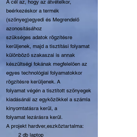
A cél az, hogy az átvételkor,
beérkezéskor a termék
(szőnyeg)egyedi és Megrendelő
azonosításához
szükséges adatok rögzítésre
kerüljenek, majd a tisztítási folyamat
különböző szakaszai is annak
készültségi fokának megfelelően az
egyes technológiai folyamatokkor
rögzítésre kerüljenek. A
folyamat végén a tisztított szőnyegek
kiadásánál az egyközökkel a számla
kinyomtatásra kerül, a
folyamat lezárásra kerül.
A projekt hardver,eszköztartalma:
2 db laptop