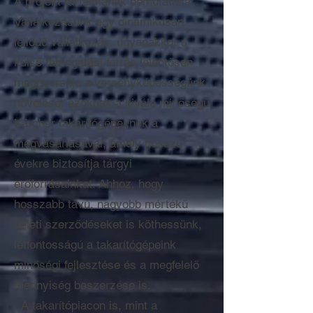
A projekt tartalmának bemutatása:
Vállalkozásunk egy dinamikusan
fejlődő vállalkozás, ugyanakkor a
külső támogatási forrás jelentősen
meggyorsítja a versenyképességünk
növelését azoknak a kiváló minőségű
Kärcher takarítógépeknek a
megvásárlásával, amely hosszú
évekre biztosítja tárgyi
erőforrásainkat. Ahhoz, hogy
hosszabb távú, nagyobb mértékű
üzleti szerződéseket is köthessünk,
létfontosságú a takarítógépeink
minőségi fejlesztése és a megfelelő
mennyiség beszerzése is.
A takarítópiacon is, mint a