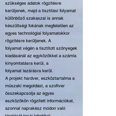
szükséges adatok rögzítésre
kerüljenek, majd a tisztítási folyamat
különböző szakaszai is annak
készültségi fokának megfelelően az
egyes technológiai folyamatokkor
rögzítésre kerüljenek. A
folyamat végén a tisztított szőnyegek
kiadásánál az egyközökkel a számla
kinyomtatásra kerül, a
folyamat lezárásra kerül.
A projekt hardver, eszköztartalma a
műszaki megoldást, a szoftver
összekapcsolja az egyes
eszközökön rögzített információkat,
azonnal naprakész módon való
tárolását teszi lehetővé.