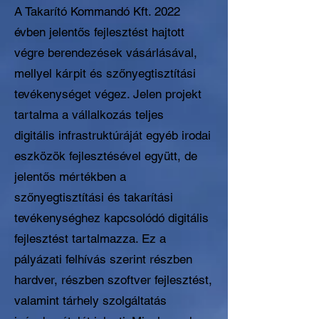
A Takarító Kommandó Kft. 2022
évben jelentős fejlesztést hajtott
végre berendezések vásárlásával,
mellyel kárpit és szőnyegtisztítási
tevékenységet végez. Jelen projekt
tartalma a vállalkozás teljes
digitális infrastruktúráját egyéb irodai
eszközök fejlesztésével együtt, de
jelentős mértékben a
szőnyegtisztítási és takarítási
tevékenységhez kapcsolódó digitális
fejlesztést tartalmazza. Ez a
pályázati felhívás szerint részben
hardver, részben szoftver fejlesztést,
valamint tárhely szolgáltatás