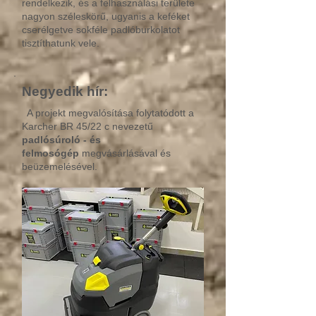
rendelkezik, és a felhasználási területe
nagyon széleskörű, ugyanis a keféket
cserélgetve sokféle padlóburkolatot
tisztíthatunk vele.
Negyedik hír:
A projekt megvalósítása folytatódott a
Karcher BR 45/22 c nevezetű
padlósúroló - és
felmosógép
megvásárlásával és
beüzemelésével.