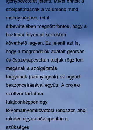
igénybevételét jelenti. Mivel ennek a
szolgáltatásnak a volumene mind
mennyiségben, mint
árbevételében megnőtt fontos, hogy a
tisztítási folyamat korrekten
követhető legyen. Ez jelenti azt is,
hogy a megrendelők adatait gyorsan
és összekapcsoltan tudjuk rögzíteni
magának a szolgáltatás
tárgyának (szőnyegnek) az egyedi
beazonosításával együtt. A projekt
szoftver tartalma
tulajdonképpen egy
folyamatnyomkövetési rendszer, ahol
minden egyes bázisponton a
szükséges