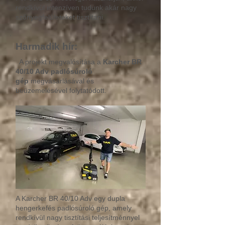
rendkívül intenzíven tudunk akár nagy
szőnyegfelületeket tisztítani.
Harmadik hír:
A projekt megvalósítása a
Karcher
BR
40/10 Adv padlósúroló
gép
megvásárlásával és
beüzemelésével folytatódott.
A Karcher BR 40/10 Adv egy dupla
hengerkefés padlósúroló gép, amely
rendkívül nagy tisztítási teljesítménnyel