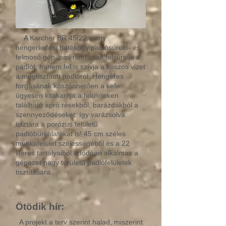
A Karcher BR 45/22 c egy
hengerkefés, hatékony padlósúroló- és
felmosó gép, ami nem csak felsúrolja a
padlót, hanem fel is szívja a koszos vizet
a megtisztított padlóról. Hengeres
forgásának köszönhetően a kefe
ügyesen kitakarítja a felületeken
található apró résekből, barázdákból a
szennyeződéseket, így varázsolva
tisztára a porózus felületű
padlóburkolatokat is! 45 cm széles
munkafelület szélességéből és a 22
literes tartályaiból adódóan alkalmas a
gépezet nagy területű padlófelületek
tisztítására.
Ötödik hír:
A projekt a terv szerint halad, miszerint