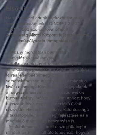
Első hír:
Nagy örömmel adunk tájékoztatást arról,
hogy vállalkozásunk a GINOP-1.2.9-20-
2021-01262 azonosítóval ellátott a
A Tisztaság Alkotó Központ fejlesztése című,
című pályázata támogatást nyert!
Néhány mondatban bemutatom a
megvalósuló tevékenységet:
Vállalkozásunk egy dinamikusan fejlődő
vállalkozás, ugyanakkor a külső támogatási
forrás jelentősen meggyorsítja a
versenyképességünk növelését azoknak a
kiváló minőségű Kärcher takarítógépeknek
a megvásárlásával, amely hosszú évekre
biztosítja tárgyi erőforrásainkat. Ahhoz, hogy
hosszabb távú, nagyobb mértékű üzleti
szerződéseket is köthessünk, létfontosságú
a takarítógépeink minőségi fejlesztése és a
megfelelő mennyiség beszerzése is.
A takarítópiacon is, mint a szolgáltatóipar
minden területén, látható tendencia, hogy a