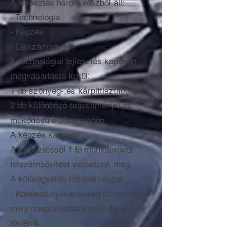
A fejlesztés három részből áll:
- Technológia
- Képzés,
- Létszámbővítés
A technológiai fejlesztés kapcsán
megvásárlásra kerül:
1 db szőnyeg-,és kárpittisztítógép,
2 db különböző teljesítményű és
működésű elvűsúrológép
A képzés kapcsán:
A fejlesztéssel 1 fő munkaerővel
létszámbővítést valósítunk meg
A költségvetés további részei:
- Kötelező nyilvánosság biztosítása,
mely megvalósítása saját forrásból
történik,