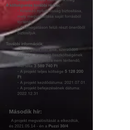
A költségvetés további részei:
- Kötelező nyilvánosság biztosítása,
mely megvalósítása saját forrásból
történik,
- A támogatáson felüli részt önerőből
biztosítjuk.
További információk:
- Támogatás mértéke, szerződött
összege: a projekt összköltségének
70%-a, mely vissza nem térítendő,
mértéke
3 589 740
Ft
- A projekt teljes költsége
5 128 200
Ft
- A projekt kezdődátuma:
2021.07.01
.
- A projekt befejezésének dátuma:
2022.12.31
Második hír:
A projekt megvalósítását a elkezdtük,
és
2021.05.14
- én a
Puzzi 30/4