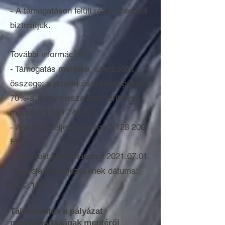
- A támogatáson felüli részt önerőből
biztosítjuk.
További információk:
- Támogatás mértéke, szerződött
összege: a projekt összköltségének
70%-a, mely vissza nem térítendő,
mértéke
3 589 740
Ft
- A projekt teljes költsége
5 128 200
Ft
- A projekt kezdődátuma:
2021.07.01
.
- A projekt befejezésének dátuma:
2022.12.31
Tájékoztatás a pályázat
megvalósításának mentéről