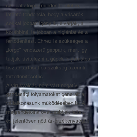
szolgáltatóipar minden területén,
látható tendencia, hogy a vásárók
sokkal jobban igénylik, elvárják, a
korábbinál is jobban a higiéniát és a
fertőtlenítést. Ehhez is szükséges a
„forgó” rendszerű géppark, mert így
tudjuk kivitelezni a gépek folyamatos
tisztántartását és szükség szerinti
fertőtlenítését is.
A vírusválság nem várt negatív
gazdasági folyamatokat generált a
vállalkozásunk működésében is. A
megrendelőink óvatosabbak lettek,
és jelentősen nőtt ár-érzékenységük
is.