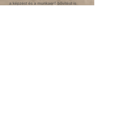
a képzést és a munkaerő bővítést is
elvégeztük.
Hatodik hír:
A projekt megvalósítása tovább halad,
mely kapcsán a 4. takarítóeszköz, 1 db
SG 4/4 gőztisztító
berendezés vásárlása valósult meg